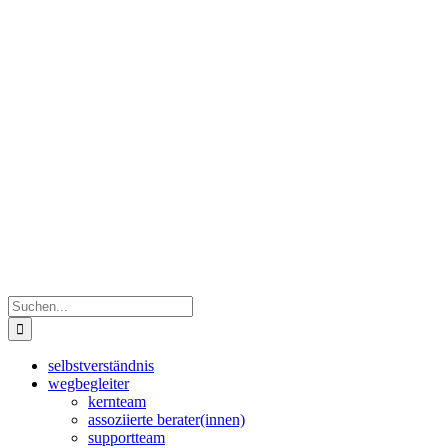
Zum
Facebook
LinkedIn
Inhalt
springen
Suche
nach:
selbstverständnis
wegbegleiter
kernteam
assoziierte berater(innen)
supportteam