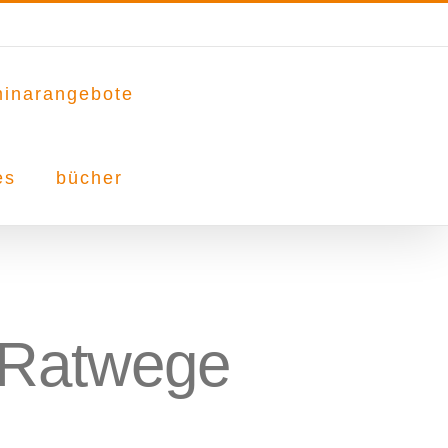
inarangebote
es
bücher
 Ratwege